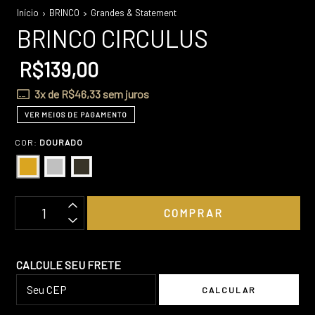
Início
BRINCO
Grandes & Statement
BRINCO CIRCULUS
R$139,00
3
x de
R$46,33
sem juros
VER MEIOS DE PAGAMENTO
COR:
DOURADO
OPÇÕES DE FRETE
CALCULE SEU FRETE
CALCULAR