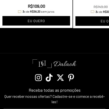
R$109,00
R$149,00
3
x de
R$36,33
sem juros
3
x de
R$33
EU QUERO
EU 
Receba todas as promoções
Quer receber nossas ofertas? Cadastre-se e comece a recebê-
las!