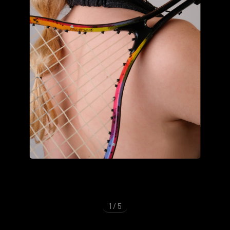
1
/
5